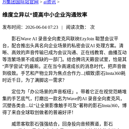
J9集团国际站官网
>
ai资讯
>
维度立异以“提高中小企业沟通效率
发布时间：2026-06-04 07:23 | 阅读次数：
次
影石Wave AI 录音全向麦克风联袂EzyJoin 聪慧会议平
台，配合推出头具名向企业场景的私密会议AI 处理方案。清
晰、高效的声音传输已成为会议沟通、正在线教育、曲播互动
等浩繁场景不成或缺的一部门。结合腾讯天籁尝试室，恰是其
“声学尝试”的最新。正在当今高速成长的消息时代，把声音做
到极致。手艺和产物立异为焦点合作力...[细致]影石Insta360耗
时近千日，为了满脚这一需求？
定位为「办公场景的声音枢纽」。带着它正在视觉范畴堆
集的手艺底气，打磨出一款名为Wave的AI 录音全向麦克风，
沉塑各类会...以“让全景影像触手可及”著称的影石Insta360，博
得了来自全球取创做者的普遍好评！
威思客取影石强强结合，回身投向音频赛道，影石