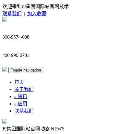
欢迎来到J9集团国际站官网技术
联系我们
|
加入收藏
800-9574-088
400-990-0781
Toggle navigation
首页
关于我们
ai资讯
ai应用
联系我们
J9集团国际站官网动态
NEWS