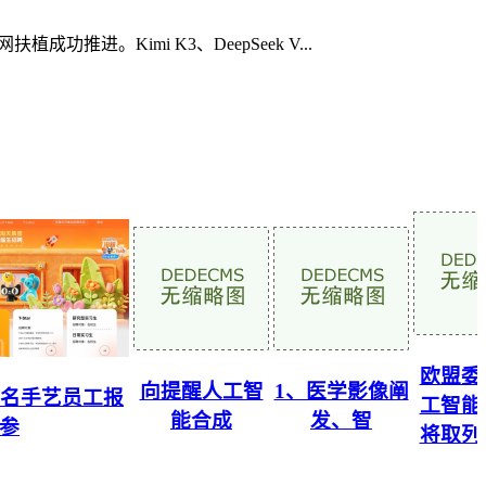
。Kimi K3、DeepSeek V...
欧盟委员
向提醒人工智
1、医学影像阐
名手艺员工报
工智能办
能合成
发、智
将取列国