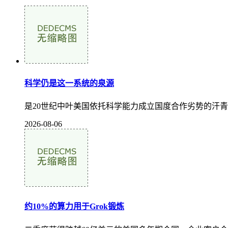
科学仍是这一系统的泉源
是20世纪中叶美国依托科学能力成立国度合作劣势的汗青
2026-08-06
约10%的算力用于Grok锻炼