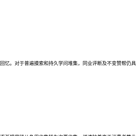
回忆。对于普遍摸索和持久学问堆集，同业评断及不变赞帮仍具有